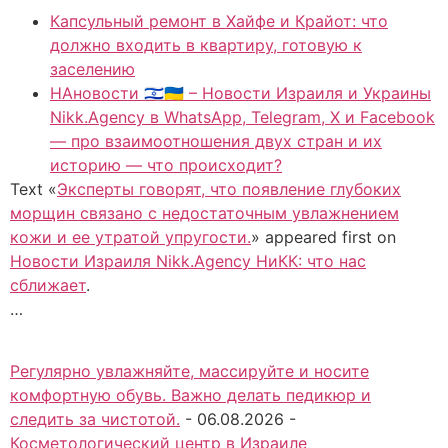
Капсульный ремонт в Хайфе и Крайот: что
должно входить в квартиру, готовую к
заселению
НАновости 🇮🇱🇺🇦 – Новости Израиля и Украины
Nikk.Agency в WhatsApp, Telegram, X и Facebook
— про взаимоотношения двух стран и их
историю — что происходит?
Text «
Эксперты говорят, что появление глубоких
морщин связано с недостаточным увлажнением
кожи и ее утратой упругости.
» appeared first on
Новости Израиля Nikk.Agency НиКК: что нас
сближает
.
…
Регулярно увлажняйте, массируйте и носите
комфортную обувь. Важно делать педикюр и
следить за чистотой.
-
06.08.2026
-
Косметологический центр в Израиле