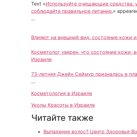
Text «
Используйте очищающие средства, у
соблюдайте правильное питание.
» appeared
…
Влияют на внешний вид, состояние кожи и
Косметолог уверен, что состояние кожи, 
Израиле
73-летняя Джейн Сеймур призналась в пла
…
Косметология в Израиле
Уколы Красоты в Израиле
Читайте также
Выпадение волос? Центр Здоровья Во