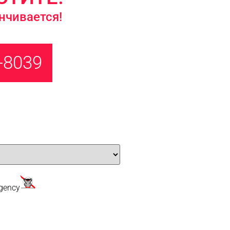
нчивается!
-8039
gency