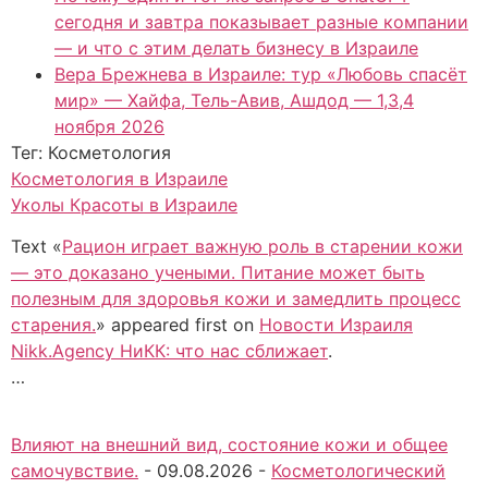
сегодня и завтра показывает разные компании
— и что с этим делать бизнесу в Израиле
Вера Брежнева в Израиле: тур «Любовь спасёт
мир» — Хайфа, Тель-Авив, Ашдод — 1,3,4
ноября 2026
Тег: Косметология
Косметология в Израиле
Уколы Красоты в Израиле
Text «
Рацион играет важную роль в старении кожи
— это доказано учеными. Питание может быть
полезным для здоровья кожи и замедлить процесс
старения.
» appeared first on
Новости Израиля
Nikk.Agency НиКК: что нас сближает
.
…
Влияют на внешний вид, состояние кожи и общее
самочувствие.
-
09.08.2026
-
Косметологический