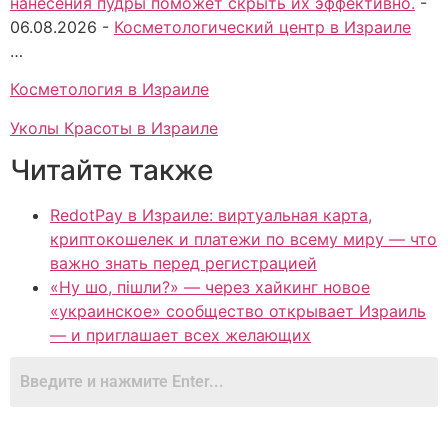
нанесения пудры поможет скрыть их эффективно.
-
06.08.2026
-
Косметологический центр в Израиле
…
Косметология в Израиле
Уколы Красоты в Израиле
Читайте также
RedotPay в Израиле: виртуальная карта,
криптокошелек и платежи по всему миру — что
важно знать перед регистрацией
«Ну шо, пішли?» — через хайкинг новое
«украинское» сообщество открывает Израиль
— и приглашает всех желающих