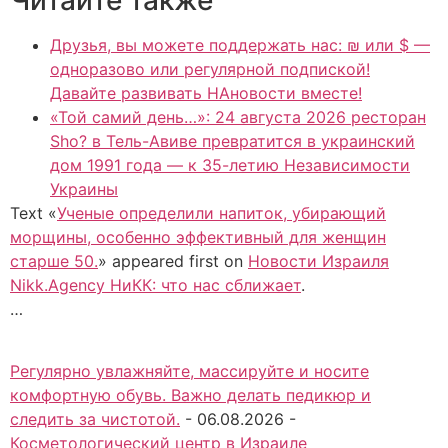
Друзья, вы можете поддержать нас: ₪ или $ —
одноразово или регулярной подпиской!
Давайте развивать НАновости вместе!
«Той самий день…»: 24 августа 2026 ресторан
Sho? в Тель-Авиве превратится в украинский
дом 1991 года — к 35-летию Независимости
Украины
Text «
Ученые определили напиток, убирающий
морщины, особенно эффективный для женщин
старше 50.
» appeared first on
Новости Израиля
Nikk.Agency НиКК: что нас сближает
.
…
Регулярно увлажняйте, массируйте и носите
комфортную обувь. Важно делать педикюр и
следить за чистотой.
-
06.08.2026
-
Косметологический центр в Израиле