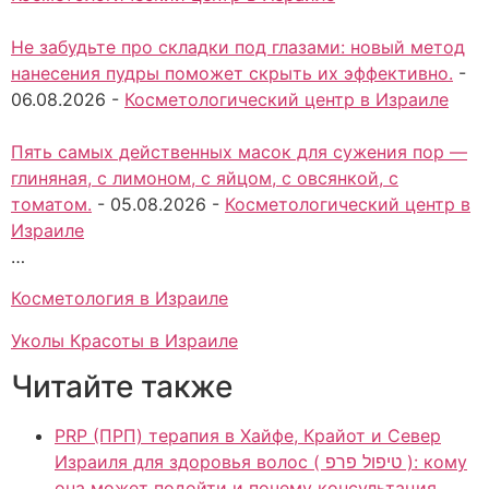
Не забудьте про складки под глазами: новый метод
нанесения пудры поможет скрыть их эффективно.
-
06.08.2026
-
Косметологический центр в Израиле
Пять самых действенных масок для сужения пор —
глиняная, с лимоном, с яйцом, с овсянкой, с
томатом.
-
05.08.2026
-
Косметологический центр в
Израиле
…
Косметология в Израиле
Уколы Красоты в Израиле
Читайте также
PRP (ПРП) терапия в Хайфе, Крайот и Север
Израиля для здоровья волос ( טיפול פרפ ): кому
она может подойти и почему консультация