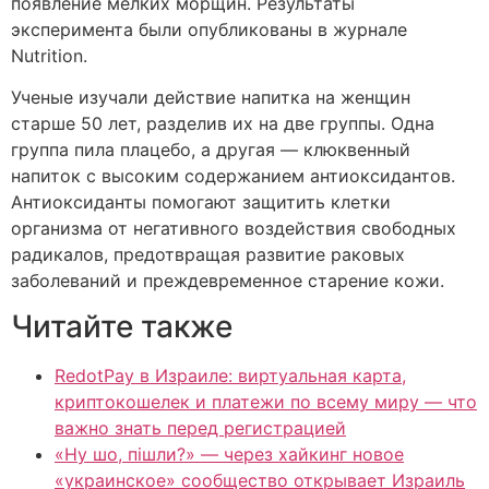
появление мелких морщин. Результаты
эксперимента были опубликованы в журнале
Nutrition.
Ученые изучали действие напитка на женщин
старше 50 лет, разделив их на две группы. Одна
группа пила плацебо, а другая — клюквенный
напиток с высоким содержанием антиоксидантов.
Антиоксиданты помогают защитить клетки
организма от негативного воздействия свободных
радикалов, предотвращая развитие раковых
заболеваний и преждевременное старение кожи.
Читайте также
RedotPay в Израиле: виртуальная карта,
криптокошелек и платежи по всему миру — что
важно знать перед регистрацией
«Ну шо, пішли?» — через хайкинг новое
«украинское» сообщество открывает Израиль