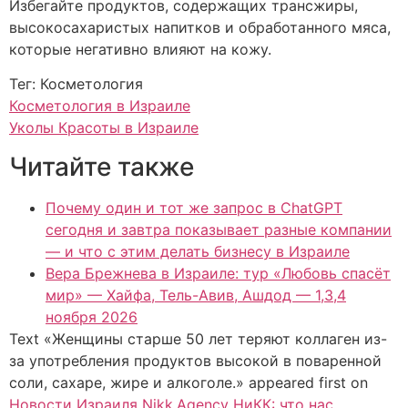
Избегайте продуктов, содержащих трансжиры,
высокосахаристых напитков и обработанного мяса,
которые негативно влияют на кожу.
Тег: Косметология
Косметология в Израиле
Уколы Красоты в Израиле
Читайте также
Почему один и тот же запрос в ChatGPT
сегодня и завтра показывает разные компании
— и что с этим делать бизнесу в Израиле
Вера Брежнева в Израиле: тур «Любовь спасёт
мир» — Хайфа, Тель-Авив, Ашдод — 1,3,4
ноября 2026
Text «Женщины старше 50 лет теряют коллаген из-
за употребления продуктов высокой в поваренной
соли, сахаре, жире и алкоголе.» appeared first on
Новости Израиля Nikk.Agency НиКК: что нас