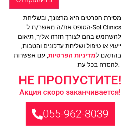
מסירת הפרטים היא מרצונך, ובשליחת
הטופס את/ה מאשר/ת ל-Sol Clinics
להשתמש בהם לצורך חזרה אליך, תיאום
ייעוץ או טיפול ושליחת עדכונים והטבות,
בהתאם ל
מדיניות הפרטיות
, עם אפשרות
להסרה בכל עת.
НЕ ПРОПУСТИТЕ!
Акция скоро заканчивается!
055-962-8039