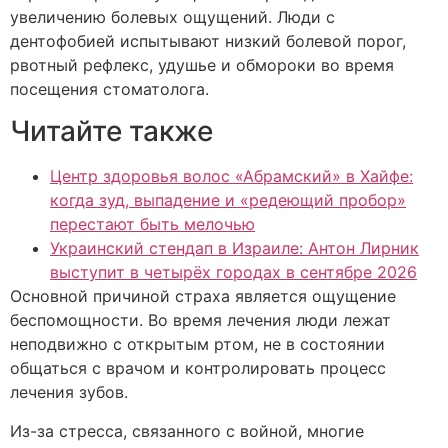
увеличению болевых ощущений. Люди с
дентофобией испытывают низкий болевой порог,
рвотный рефлекс, удушье и обмороки во время
посещения стоматолога.
Читайте также
Центр здоровья волос «Абрaмский» в Хайфе:
когда зуд, выпадение и «редеющий пробор»
перестают быть мелочью
Украинский стендап в Израиле: Антон Лирник
выступит в четырёх городах в сентябре 2026
Основной причиной страха является ощущение
беспомощности. Во время лечения люди лежат
неподвижно с открытым ртом, не в состоянии
общаться с врачом и контролировать процесс
лечения зубов.
Из-за стресса, связанного с войной, многие