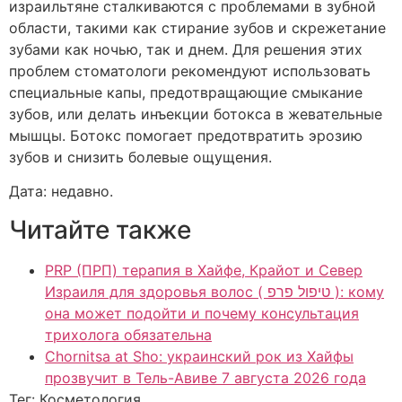
израильтяне сталкиваются с проблемами в зубной
области, такими как стирание зубов и скрежетание
зубами как ночью, так и днем. Для решения этих
проблем стоматологи рекомендуют использовать
специальные капы, предотвращающие смыкание
зубов, или делать инъекции ботокса в жевательные
мышцы. Ботокс помогает предотвратить эрозию
зубов и снизить болевые ощущения.
Дата: недавно.
Читайте также
PRP (ПРП) терапия в Хайфе, Крайот и Север
Израиля для здоровья волос ( טיפול פרפ ): кому
она может подойти и почему консультация
трихолога обязательна
Chornitsa at Sho: украинский рок из Хайфы
прозвучит в Тель-Авиве 7 августа 2026 года
Тег: Косметология