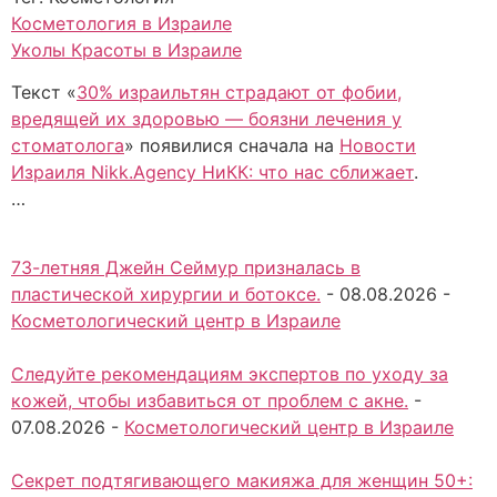
Косметология в Израиле
Уколы Красоты в Израиле
Текст «
30% израильтян страдают от фобии,
вредящей их здоровью — боязни лечения у
стоматолога
» появилися сначала на
Новости
Израиля Nikk.Agency НиКК: что нас сближает
.
…
73-летняя Джейн Сеймур призналась в
пластической хирургии и ботоксе.
-
08.08.2026
-
Косметологический центр в Израиле
Следуйте рекомендациям экспертов по уходу за
кожей, чтобы избавиться от проблем с акне.
-
07.08.2026
-
Косметологический центр в Израиле
Секрет подтягивающего макияжа для женщин 50+: