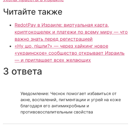
Читайте также
RedotPay в Израиле: виртуальная карта,
криптокошелек и платежи по всему миру — что
важно знать перед регистрацией
«Ну шо, пішли?» — через хайкинг новое
«украинское» сообщество открывает Израиль
— и приглашает всех желающих
3 ответа
Уведомление: Чеснок помогает избавиться от
акне, воспалений, пигментации и угрей на коже
благодаря его антимикробным и
противовоспалительным свойства