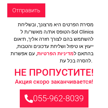
מסירת הפרטים היא מרצונך, ובשליחת
הטופס את/ה מאשר/ת ל-Sol Clinics
להשתמש בהם לצורך חזרה אליך, תיאום
ייעוץ או טיפול ושליחת עדכונים והטבות,
בהתאם ל
מדיניות הפרטיות
, עם אפשרות
להסרה בכל עת.
НЕ ПРОПУСТИТЕ!
Акция скоро заканчивается!
055-962-8039