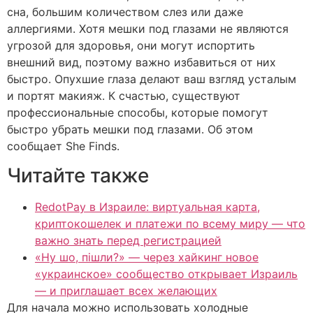
сна, большим количеством слез или даже
аллергиями. Хотя мешки под глазами не являются
угрозой для здоровья, они могут испортить
внешний вид, поэтому важно избавиться от них
быстро. Опухшие глаза делают ваш взгляд усталым
и портят макияж. К счастью, существуют
профессиональные способы, которые помогут
быстро убрать мешки под глазами. Об этом
сообщает She Finds.
Читайте также
RedotPay в Израиле: виртуальная карта,
криптокошелек и платежи по всему миру — что
важно знать перед регистрацией
«Ну шо, пішли?» — через хайкинг новое
«украинское» сообщество открывает Израиль
— и приглашает всех желающих
Для начала можно использовать холодные