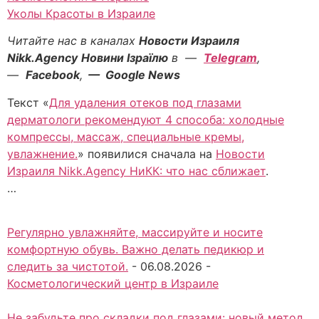
Уколы Красоты в Израиле
Читайте нас в каналах
Новости Израиля
Nikk.Agency
Новини Ізраїлю
в —
Telegram
,
—
Facebook
,
— Google News
Текст «
Для удаления отеков под глазами
дерматологи рекомендуют 4 способа: холодные
компрессы, массаж, специальные кремы,
увлажнение.
» появилися сначала на
Новости
Израиля Nikk.Agency НиКК: что нас сближает
.
…
Регулярно увлажняйте, массируйте и носите
комфортную обувь. Важно делать педикюр и
следить за чистотой.
-
06.08.2026
-
Косметологический центр в Израиле
Не забудьте про складки под глазами: новый метод