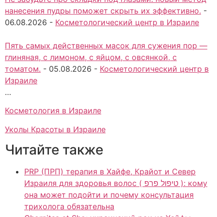
нанесения пудры поможет скрыть их эффективно.
-
06.08.2026
-
Косметологический центр в Израиле
Пять самых действенных масок для сужения пор —
глиняная, с лимоном, с яйцом, с овсянкой, с
томатом.
-
05.08.2026
-
Косметологический центр в
Израиле
…
Косметология в Израиле
Уколы Красоты в Израиле
Читайте также
PRP (ПРП) терапия в Хайфе, Крайот и Север
Израиля для здоровья волос ( טיפול פרפ ): кому
она может подойти и почему консультация
трихолога обязательна