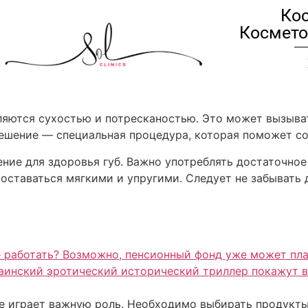
Кос
Космето
ляются сухостью и потресканостью. Это может вызыва
решение — специальная процедура, которая поможет с
ние для здоровья губ. Важно употреблять достаточно
оставаться мягкими и упругими. Следует не забывать 
 работать? Возможно, пенсионный фонд уже может пла
краинский эротический исторический триллер покажут в
же играет важную роль. Необходимо выбирать продукт