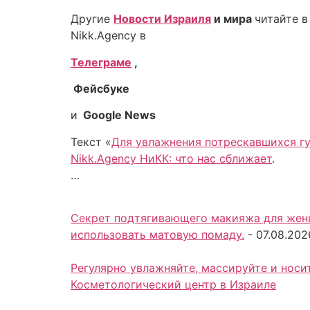
Другие
Новости Израиля
и мира
читайте в
Nikk.Agency в
Телеграме
,
Фейсбуке
и
Google News
Текст «
Для увлажнения потрескавшихся гу
Nikk.Agency НиКК: что нас сближает
.
…
Секрет подтягивающего макияжа для женщ
использовать матовую помаду.
-
07.08.202
Регулярно увлажняйте, массируйте и носи
Косметологический центр в Израиле