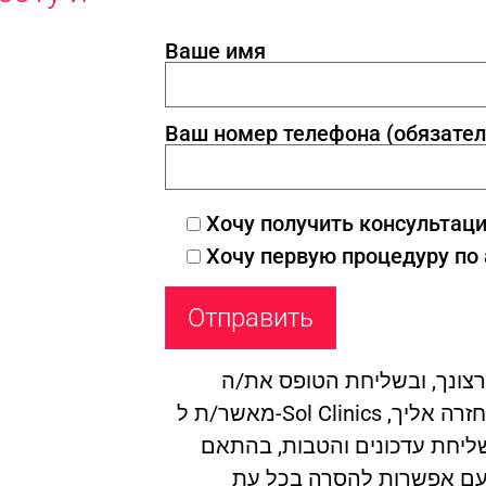
Ваше имя
Ваш номер телефона (обязател
Хочу получить консультац
Хочу первую процедуру по
צונך, ובשליחת הטופס את/ה
מאשר/ת ל-Sol Clinics להשתמש בהם לצורך חזרה אליך,
ושליחת עדכונים והטבות, בהתאם