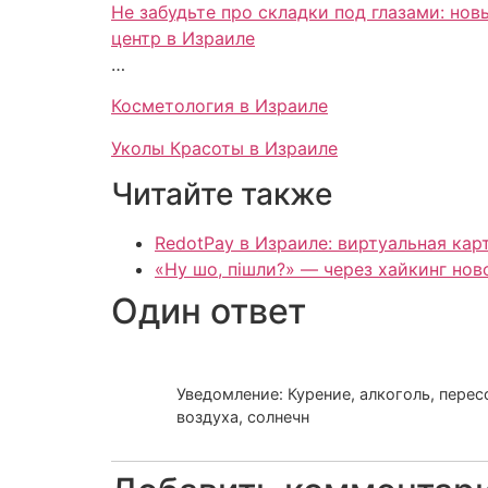
Не забудьте про складки под глазами: но
центр в Израиле
…
Косметология в Израиле
Уколы Красоты в Израиле
Читайте также
RedotPay в Израиле: виртуальная кар
«Ну шо, пішли?» — через хайкинг но
Один ответ
Уведомление: Курение, алкоголь, перес
воздуха, солнечн