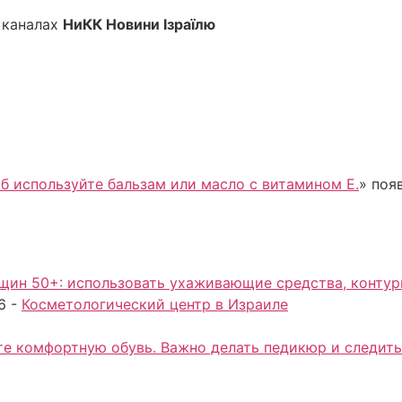
 каналах
НиКК Новини Ізраїлю
б используйте бальзам или масло с витамином Е.
» поя
ин 50+: использовать ухаживающие средства, контури
6
-
Косметологический центр в Израиле
те комфортную обувь. Важно делать педикюр и следить