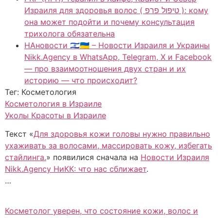
Израиля для здоровья волос ( טיפול פרפ ): кому
она может подойти и почему консультация
трихолога обязательна
НАновости 🇮🇱🇺🇦 – Новости Израиля и Украины
Nikk.Agency в WhatsApp, Telegram, X и Facebook
— про взаимоотношения двух стран и их
историю — что происходит?
Тег: Косметология
Косметология в Израиле
Уколы Красоты в Израиле
Текст «
Для здоровья кожи головы нужно правильно
ухаживать за волосами, массировать кожу, избегать
стайлинга.
» появилися сначала на
Новости Израиля
Nikk.Agency НиКК: что нас сближает
.
…
Косметолог уверен, что состояние кожи, волос и