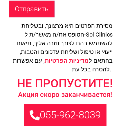
מסירת הפרטים היא מרצונך, ובשליחת
הטופס את/ה מאשר/ת ל-Sol Clinics
להשתמש בהם לצורך חזרה אליך, תיאום
ייעוץ או טיפול ושליחת עדכונים והטבות,
בהתאם ל
מדיניות הפרטיות
, עם אפשרות
להסרה בכל עת.
НЕ ПРОПУСТИТЕ!
Акция скоро заканчивается!
055-962-8039