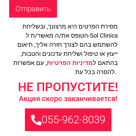
מסירת הפרטים היא מרצונך, ובשליחת
הטופס את/ה מאשר/ת ל-Sol Clinics
להשתמש בהם לצורך חזרה אליך, תיאום
ייעוץ או טיפול ושליחת עדכונים והטבות,
בהתאם ל
מדיניות הפרטיות
, עם אפשרות
להסרה בכל עת.
НЕ ПРОПУСТИТЕ!
Акция скоро заканчивается!
055-962-8039