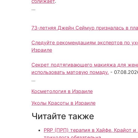
сближает
.
…
73-летняя Джейн Сеймур призналась в пла
Следуйте рекомендациям экспертов по ухо
Израиле
Секрет подтягивающего макияжа для женщ
использовать матовую помаду.
-
07.08.202
…
Косметология в Израиле
Уколы Красоты в Израиле
Читайте также
PRP (ПРП) терапия в Хайфе, Крайот и Север Израиля для здоровья в
трихолога обязательна