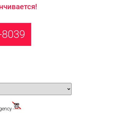
нчивается!
-8039
gency