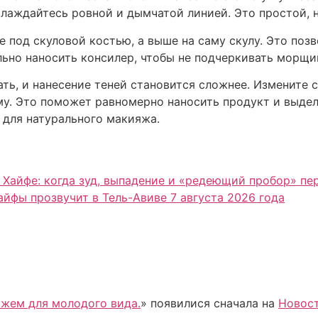
аслаждайтесь ровной и дымчатой линией. Это простой,
е под скуловой костью, а выше на саму скулу. Это поз
ьно наносить консилер, чтобы не подчеркивать морщин
ть, и нанесение теней становится сложнее. Измените с
ему. Это поможет равномерно наносить продукт и выдел
 для натурального макияжа.
 Хайфе: когда зуд, выпадение и «редеющий пробор» п
Хайфы прозвучит в Тель-Авиве 7 августа 2026 года
яжем для молодого вида.
» появилися сначала на
Новост