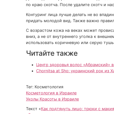
по краю скотча. После удалите скотч и н
Контуринг лица лучше делать не во впадин
придать молодой вид. Также важно правил
С возрастом кожа на веках может провиса
вниз, а не от внутреннего уголка к внешн
использовать коричневую или серую тушь
Читайте также
Центр здоровья волос «Абрaмский» в
Chornitsa at Sho: украинский рок из 
Тег: Косметология
Косметология в Израиле
Уколы Красоты в Израиле
Текст «
Как подтянуть лицо: трюки с маки