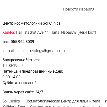
Новости Израиля
Центр косметологиии Sol Clinics
Хайфа:
HaHistadrut Ave 44, Haifa, Израиль (Чек-Пост)
тел.:
055-962-8039
e-mail: sol.cosmetology@gmail.com
Воскресенье-Четверг:
10.00-19.00.
Пятница и предпраздничные дни:
9.00-14.00.
Суббота:
выходной.
Связь через сайт: 24/7.
Sol Clinics — Косметологический центр для лица и тела — 
Хайфе
»
Блог
»
Как подтянуть лицо: трюки с макияжем дл