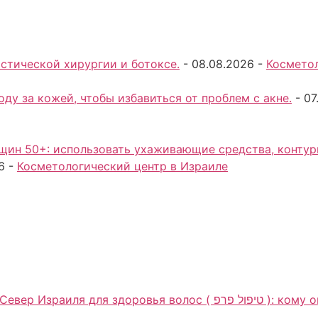
стической хирургии и ботоксе.
-
08.08.2026
-
Косметол
ду за кожей, чтобы избавиться от проблем с акне.
-
07
ин 50+: использовать ухаживающие средства, контури
6
-
Косметологический центр в Израиле
олос ( טיפול פרפ ): кому она может подойти и почему консультация