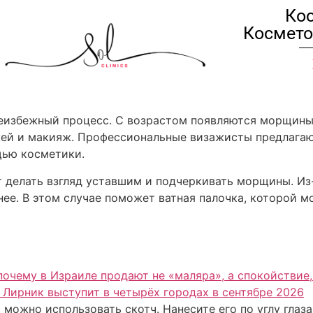
Кос
Космето
еизбежный процесс. С возрастом появляются морщины 
жей и макияж. Профессиональные визажисты предлагаю
щью косметики.
т делать взгляд уставшим и подчеркивать морщины. Из
ее. В этом случае поможет ватная палочка, которой м
почему в Израиле продают не «маляра», а спокойствие
 Лирник выступит в четырёх городах в сентябре 2026
можно использовать скотч. Нанесите его по углу глаз