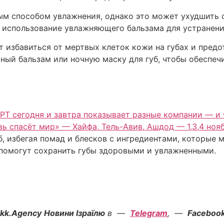
ым способом увлажнения, однако это может ухудшить 
 использование увлажняющего бальзама для устранени
 избавиться от мертвых клеток кожи на губах и предо
ьный бальзам или ночную маску для губ, чтобы обеспе
PT сегодня и завтра показывает разные компании — и 
ь спасёт мир» — Хайфа, Тель-Авив, Ашдод — 1,3,4 ноя
 избегая помад и блесков с ингредиентами, которые 
 помогут сохранить губы здоровыми и увлажненными.
ikk.Agency
Новини Ізраїлю
в —
Telegram
, —
Faceboo