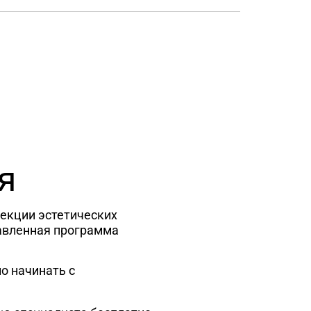
я
рекции эстетических
авленная программа
о начинать с