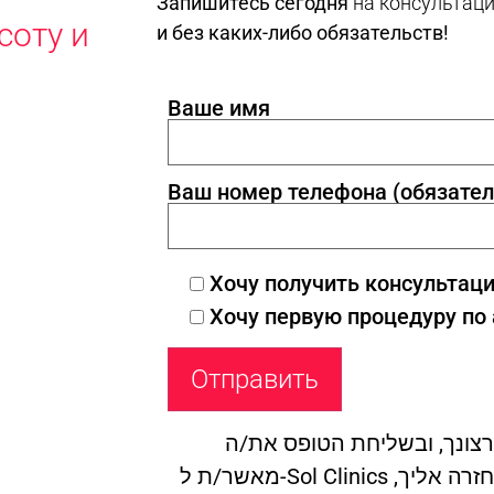
Запишитесь сегодня
на консультац
соту и
и без каких-либо обязательств!
Ваше имя
Ваш номер телефона (обязател
Хочу получить консультац
Хочу первую процедуру по
צונך, ובשליחת הטופס את/ה
מאשר/ת ל-Sol Clinics להשתמש בהם לצורך חזרה אליך,