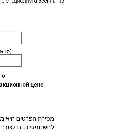
ию специалиста
бесплатно
ьно)
ию
 акционной цене
מסירת הפרטים היא מר