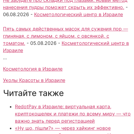
нанесения пудры поможет скрыть их эффективно.
-
06.08.2026
-
Косметологический центр в Израиле
Пять самых действенных масок для сужения пор —
глиняная, с лимоном, с яйцом, с овсянкой, с
томатом.
-
05.08.2026
-
Косметологический центр в
Израиле
…
Косметология в Израиле
Уколы Красоты в Израиле
Читайте также
RedotPay в Израиле: виртуальная карта,
криптокошелек и платежи по всему миру — что
важно знать перед регистрацией
«Ну шо, пішли?» — через хайкинг новое