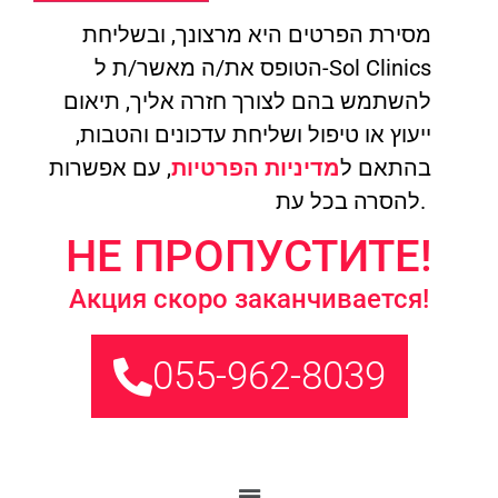
מסירת הפרטים היא מרצונך, ובשליחת
הטופס את/ה מאשר/ת ל-Sol Clinics
להשתמש בהם לצורך חזרה אליך, תיאום
ייעוץ או טיפול ושליחת עדכונים והטבות,
בהתאם ל
מדיניות הפרטיות
, עם אפשרות
להסרה בכל עת.
НЕ ПРОПУСТИТЕ!
Акция скоро заканчивается!
055-962-8039