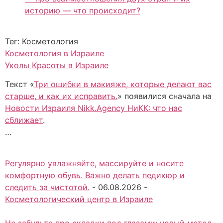
историю — что происходит?
Тег: Косметология
Косметология в Израиле
Уколы Красоты в Израиле
Текст «
Три ошибки в макияже, которые делают вас
старше, и как их исправить.
» появилися сначала на
Новости Израиля Nikk.Agency НиКК: что нас
сближает
.
…
Регулярно увлажняйте, массируйте и носите
комфортную обувь. Важно делать педикюр и
следить за чистотой.
-
06.08.2026
-
Косметологический центр в Израиле
Не забудьте про складки под глазами: новый метод