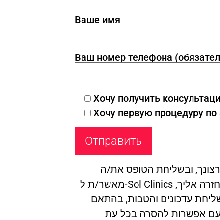
Ваше имя
Ваш номер телефона (обязател
Хочу получить консультац
Хочу первую процедуру по
צונך, ובשליחת הטופס את/ה
מאשר/ת ל-Sol Clinics להשתמש בהם לצורך חזרה אליך,
ושליחת עדכונים והטבות, בהתאם