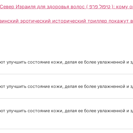
олос ( טיפול פרפ ): кому она может подойти и почему консультация
краинский эротический исторический триллер покажут в
т улучшить состояние кожи, делая ее более увлажненной и 
т улучшить состояние кожи, делая ее более увлажненной и з
 улучшить состояние кожи, делая ее более увлажненной и здо