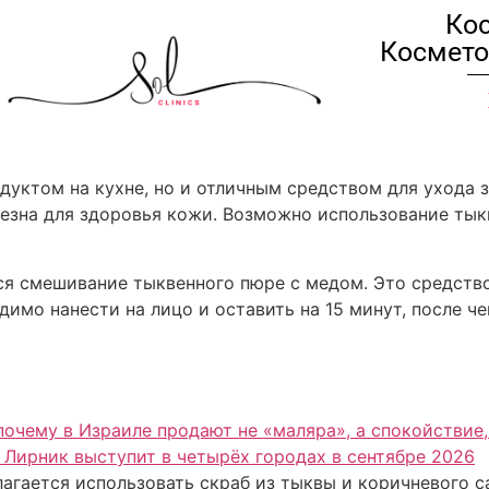
Кос
Космето
дуктом на кухне, но и отличным средством для ухода 
лезна для здоровья кожи. Возможно использование тык
ся смешивание тыквенного пюре с медом. Это средств
имо нанести на лицо и оставить на 15 минут, после че
почему в Израиле продают не «маляра», а спокойствие
 Лирник выступит в четырёх городах в сентябре 2026
агается использовать скраб из тыквы и коричневого с