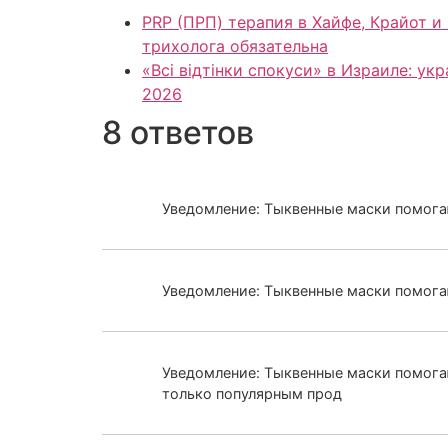
PRP (ПРП) терапия в Хайфе, Крайот и Север Израиля для здоровья в
трихолога обязательна
«Всі відтінки спокуси» в Израиле: у
2026
8 ответов
Уведомление: Тыквенные маски помогаю
Уведомление: Тыквенные маски помогаю
Уведомление: Тыквенные маски помогают
только популярным прод