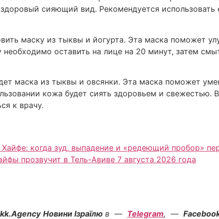
 здоровый сияющий вид. Рекомендуется использовать 
вить маску из тыквы и йогурта. Эта маска поможет ул
 необходимо оставить на лице на 20 минут, затем смы
дет маска из тыквы и овсянки. Эта маска поможет уме
ьзовании кожа будет сиять здоровьем и свежестью. В
ся к врачу.
 Хайфе: когда зуд, выпадение и «редеющий пробор» п
Хайфы прозвучит в Тель-Авиве 7 августа 2026 года
ikk.Agency
Новини Ізраїлю
в —
Telegram
, —
Faceboo