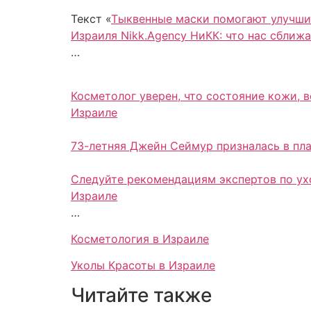
Текст «
Тыквенные маски помогают улучшит
Израиля Nikk.Agency НиКК: что нас сближа
…
Косметолог уверен, что состояние кожи, 
Израиле
73-летняя Джейн Сеймур призналась в пла
Следуйте рекомендациям экспертов по ухо
Израиле
…
Косметология в Израиле
Уколы Красоты в Израиле
Читайте также