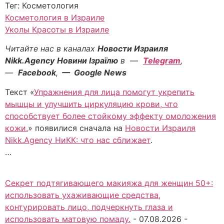
Тег: Косметология
Косметология в Израиле
Уколы Красоты в Израиле
Читайте нас в каналах
Новости Израиля
Nikk.Agency
Новини Ізраїлю
в —
Telegram
,
—
Facebook
,
— Google News
Текст «
Упражнения для лица помогут укрепить
мышцы и улучшить циркуляцию крови, что
способствует более стойкому эффекту омоложения
кожи.
» появилися сначала на
Новости Израиля
Nikk.Agency НиКК: что нас сближает
.
…
Секрет подтягивающего макияжа для женщин 50+:
использовать ухаживающие средства,
контурировать лицо, подчеркнуть глаза и
использовать матовую помаду.
-
07.08.2026
-