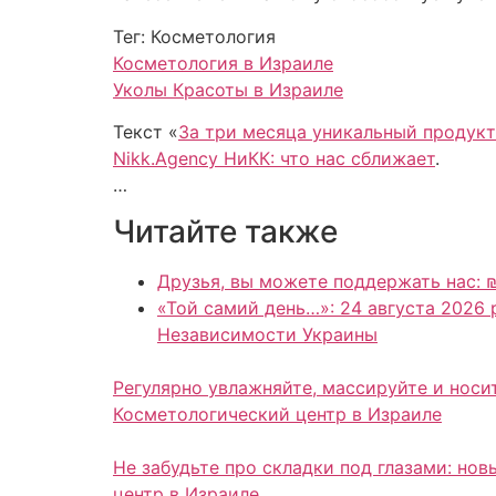
Тег: Косметология
Косметология в Израиле
Уколы Красоты в Израиле
Текст «
За три месяца уникальный продук
Nikk.Agency НиКК: что нас сближает
.
…
Читайте также
Друзья, вы можете поддержать нас: 
«Той самий день…»: 24 августа 2026 
Независимости Украины
Регулярно увлажняйте, массируйте и носи
Косметологический центр в Израиле
Не забудьте про складки под глазами: но
центр в Израиле