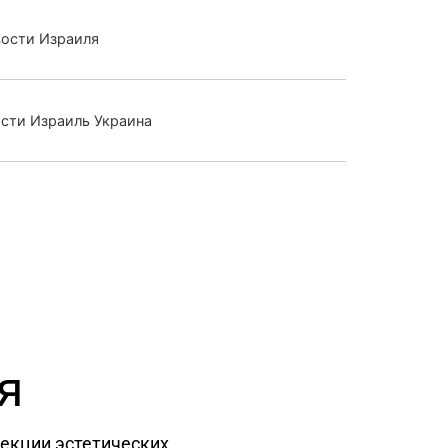
вости Израиля
сти Израиль Украина
я
рекции эстетических