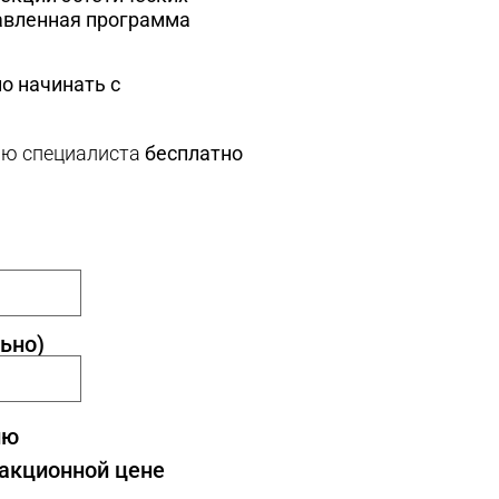
авленная программа
о начинать с
ию специалиста
бесплатно
ьно)
ию
 акционной цене