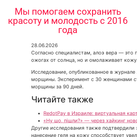
содержимому
Мы помогаем сохранить
красоту и молодость с 2016
года
28.06.2026
Согласно специалистам, алоэ вера — это
ожогах от солнца, но и омолаживает кожу
Исследование, опубликованное в журнале A
морщины. Эксперимент с 30 женщинами ст
морщины за 90 дней.
Читайте также
RedotPay в Израиле: виртуальная кар
«Ну шо, пішли?» — через хайкинг но
Другие исследования также подтвердили э
нанесение геля на кожу способствует ув