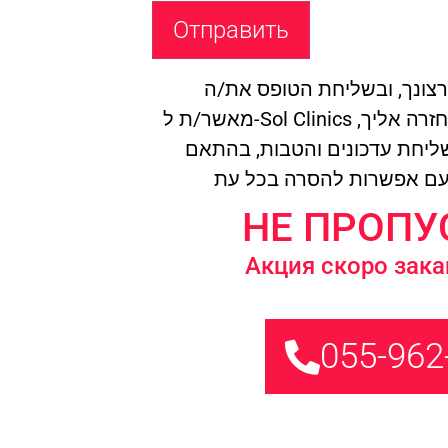
צונך, ובשליחת הטופס את/ה
מאשר/ת ל-Sol Clinics להשתמש בהם לצורך חזרה אליך,
ושליחת עדכונים והטבות, בהתאם
НЕ ПРОПУ
Акция скоро зака
055-962