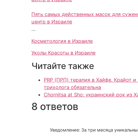
Пять самых действенных масок для сужени
центр в Израиле
…
Косметология в Израиле
Уколы Красоты в Израиле
Читайте также
PRP (ПРП) терапия в Хайфе, Крайот и Север Израиля для здоровья в
трихолога обязательна
Chornitsa at Sho: украинский рок из 
8 ответов
Уведомление: За три месяца уникальн