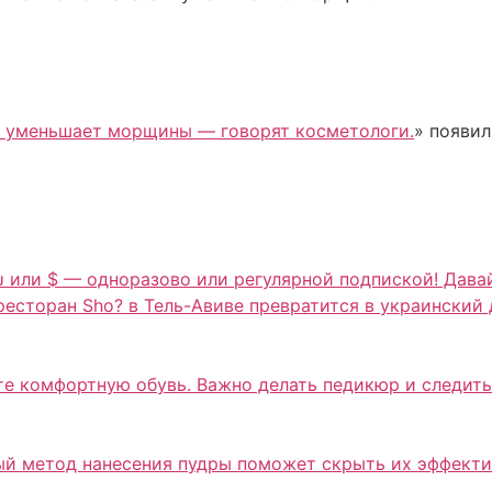
т уменьшает морщины — говорят косметологи.
» появил
₪ или $ — одноразово или регулярной подпиской! Дава
ресторан Sho? в Тель-Авиве превратится в украинский
те комфортную обувь. Важно делать педикюр и следить
вый метод нанесения пудры поможет скрыть их эффекти