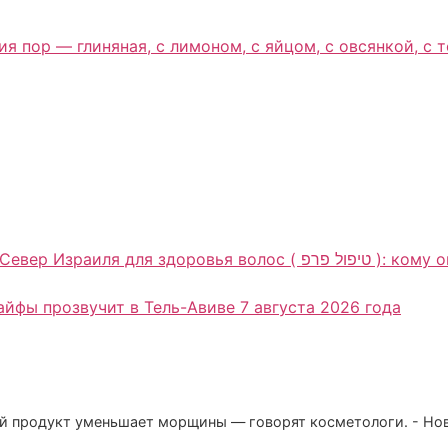
я пор — глиняная, с лимоном, с яйцом, с овсянкой, с 
олос ( טיפול פרפ ): кому она может подойти и почему консультация
Хайфы прозвучит в Тель-Авиве 7 августа 2026 года
ый продукт уменьшает морщины — говорят косметологи. - Но