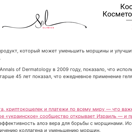
Кос
Космето
 продукт, который может уменьшить морщины и улучшит
.
nnals of Dermatology в 2009 году, показало, что испол
арше 45 лет показал, что ежедневное применение гел
та, криптокошелек и платежи по всему миру — что важ
вое «украинское» сообщество открывает Израиль — и 
ффективность алоэ вера для борьбы с морщинами. Исс
еличению коллагена и уменьшению морщин.