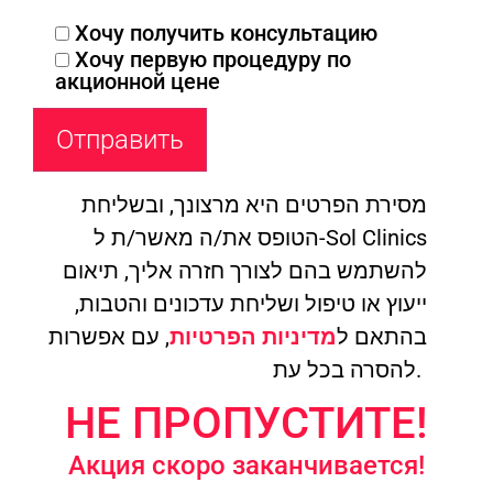
Хочу получить консультацию
Хочу первую процедуру по
акционной цене
מסירת הפרטים היא מרצונך, ובשליחת
הטופס את/ה מאשר/ת ל-Sol Clinics
להשתמש בהם לצורך חזרה אליך, תיאום
ייעוץ או טיפול ושליחת עדכונים והטבות,
בהתאם ל
מדיניות הפרטיות
, עם אפשרות
להסרה בכל עת.
НЕ ПРОПУСТИТЕ!
Акция скоро заканчивается!