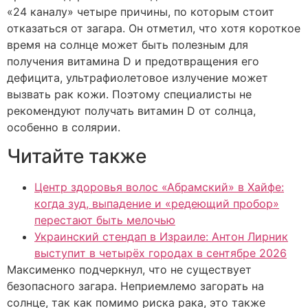
«24 каналу» четыре причины, по которым стоит
отказаться от загара. Он отметил, что хотя короткое
время на солнце может быть полезным для
получения витамина D и предотвращения его
дефицита, ультрафиолетовое излучение может
вызвать рак кожи. Поэтому специалисты не
рекомендуют получать витамин D от солнца,
особенно в солярии.
Читайте также
Центр здоровья волос «Абрaмский» в Хайфе:
когда зуд, выпадение и «редеющий пробор»
перестают быть мелочью
Украинский стендап в Израиле: Антон Лирник
выступит в четырёх городах в сентябре 2026
Максименко подчеркнул, что не существует
безопасного загара. Неприемлемо загорать на
солнце, так как помимо риска рака, это также