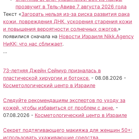
прозвучит в Тель-Авиве 7 августа 2026 года
Текст «
Загорать нельзя из-за риска развития рака
кожи, повреждения ДНК, ускорения старения кожи
и повышения вероятности солнечных ожогов.
»
появилися сначала на
Новости Израиля Nikk.Agency
НиКК: что нас сближает
.
…
73-летняя Джейн Сеймур призналась в
пластической хирургии и ботоксе.
-
08.08.2026
-
Косметологический центр в Израиле
Следуйте рекомендациям экспертов по уходу за
кожей, чтобы избавиться от проблем с акне.
-
07.08.2026
-
Косметологический центр в Израиле
Секрет подтягивающего макияжа для женщин 50+:
использовать ухаживающие средства,